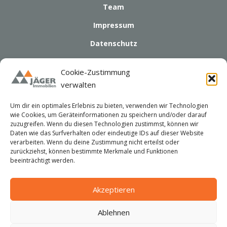
Team
Impressum
Datenschutz
Cookies
Cookie-Zustimmung
Widerruf
verwalten
KONTAKT
Um dir ein optimales Erlebnis zu bieten, verwenden wir Technologien
wie Cookies, um Geräteinformationen zu speichern und/oder darauf
Jäger Immobilien
zuzugreifen. Wenn du diesen Technologien zustimmst, können wir
Daten wie das Surfverhalten oder eindeutige IDs auf dieser Website
Herr Ralf Jäger
verarbeiten. Wenn du deine Zustimmung nicht erteilst oder
Ulmenstrasse 23
zurückziehst, können bestimmte Merkmale und Funktionen
27798 Hude
beeinträchtigt werden.
Tel.: 04408 - 87 15
Fax.: 04408 - 80 95 93
Akzeptieren
Mobil: 0173 - 70 82 833
eMail:
info@bremer-haus.de
Ablehnen