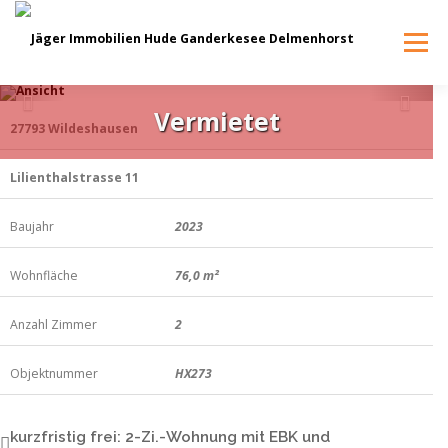
Zum
Inhalt
Menü
springen
Ansicht
Zurück
Weit
Vermietet
27793 Wildeshausen
LEISTUNGEN
KAUFEN
MIETEN
ÜBER UNS
Lilienthalstrasse 11
HAUSVERWALTUNG
EIGENANKAUF
KARRIERE
Baujahr
2023
Wohnfläche
76,0 m²
KONTAKT
Anzahl Zimmer
2
Objektnummer
HX273
kurzfristig frei: 2-Zi.-Wohnung mit EBK und