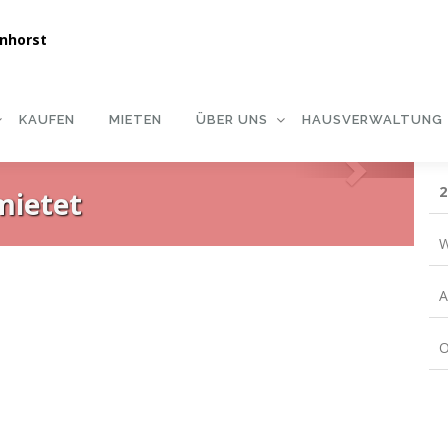
KAUFEN
MIETEN
ÜBER UNS
HAUSVERWALTUNG
eransicht
Weiter
2
mietet
W
A
O