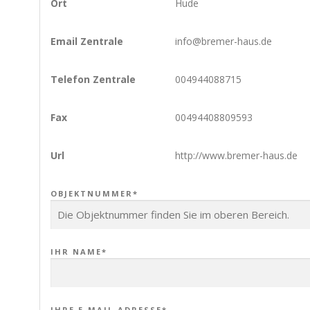
Ort
Hude
Email Zentrale
info@bremer-haus.de
Telefon Zentrale
004944088715
Fax
00494408809593
Url
http://www.bremer-haus.de
OBJEKTNUMMER*
IHR NAME*
IHRE E-MAIL-ADRESSE*