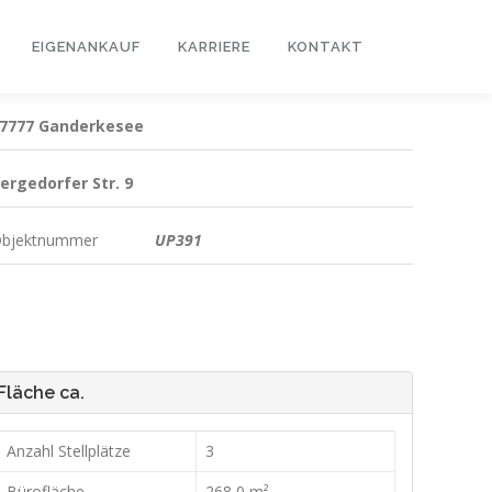
EIGENANKAUF
KARRIERE
KONTAKT
7777 Ganderkesee
ergedorfer Str. 9
bjektnummer
UP391
Fläche ca.
Anzahl Stellplätze
3
Bürofläche
268,0 m²