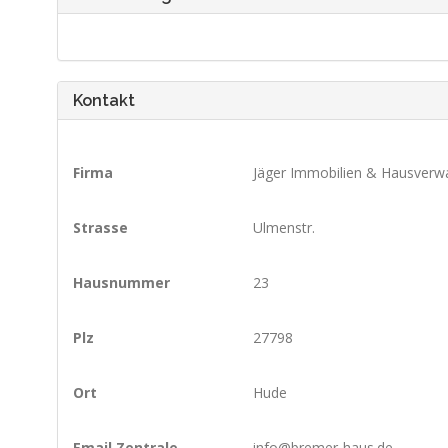
Kontakt
Firma
Jäger Immobilien & Hausverw
Strasse
Ulmenstr.
Hausnummer
23
Plz
27798
Ort
Hude
Email Zentrale
info@bremer-haus.de