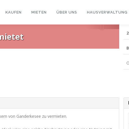
KAUFEN
MIETEN
ÜBER UNS
HAUSVERWALTUNG
eransicht
Weiter
2
mietet
B
O
skern von Ganderkesee zu vermieten.