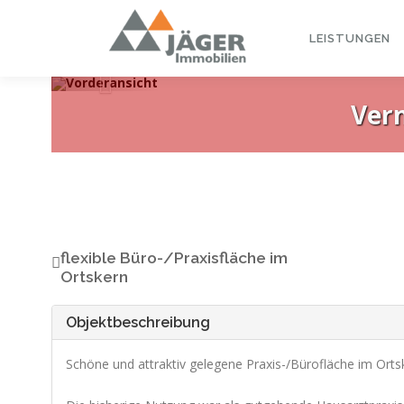
Zum
Inhalt
LEISTUNGEN
Vord
springen
Zurück
Ver
flexible Büro-/Praxisfläche im
Ortskern
Objektbeschreibung
Schöne und attraktiv gelegene Praxis-/Bürofläche im Ort