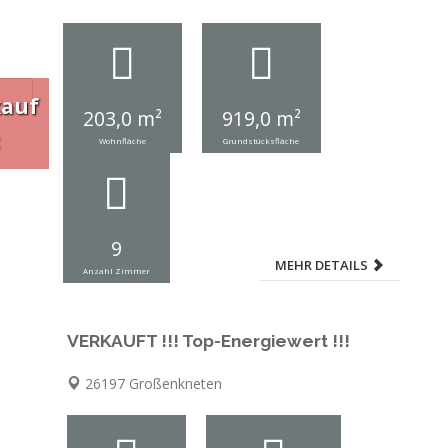
kauf
203,0 m²
919,0 m²
Wohnfläche
Grundstücksfläche
9
MEHR DETAILS
Anzahl Zimmer
VERKAUFT !!! Top-Energiewert !!!
26197 Großenkneten