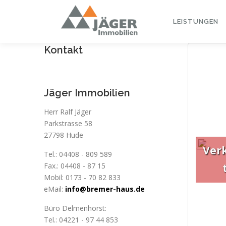
Zum
Inhalt
LEISTUNGEN
springen
Kontakt
Jäger Immobilien
Herr Ralf Jäger
Parkstrasse 58
27798 Hude
Ver
Tel.: 04408 - 809 589
Fax.: 04408 - 87 15
Mobil: 0173 - 70 82 833
eMail:
info@bremer-haus.de
Büro Delmenhorst:
Tel.: 04221 - 97 44 853