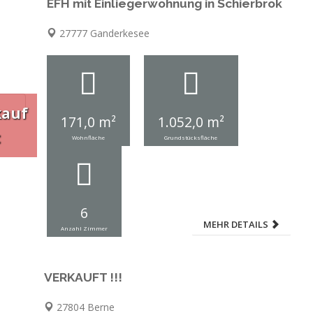
EFH mit Einliegerwohnung in Schierbrok
27777 Ganderkesee
kauf
171,0 m²
1.052,0 m²
t
Wohnfläche
Grundstücksfläche
6
MEHR DETAILS
Anzahl Zimmer
VERKAUFT !!!
27804 Berne