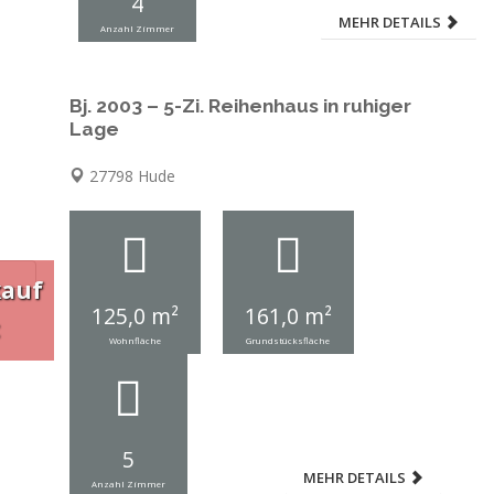
4
MEHR DETAILS
Anzahl Zimmer
Bj. 2003 – 5-Zi. Reihenhaus in ruhiger
Lage
27798 Hude
kauf
125,0 m²
161,0 m²
Wohnfläche
Grundstücksfläche
5
MEHR DETAILS
Anzahl Zimmer