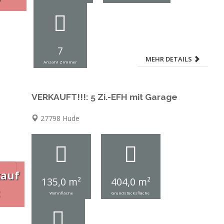
7
MEHR DETAILS
Anzahl Zimmer
VERKAUFT!!!: 5 Zi.-EFH mit Garage
27798 Hude
kauf
135,0 m²
404,0 m²
Wohnfläche
Grundstücksfläche