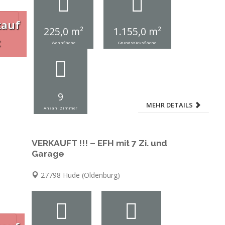
kauf
225,0 m²
1.155,0 m²
t
Wohnfläche
Grundstücksfläche
9
MEHR DETAILS
Anzahl Zimmer
VERKAUFT !!! – EFH mit 7 Zi. und
Garage
27798 Hude (Oldenburg)