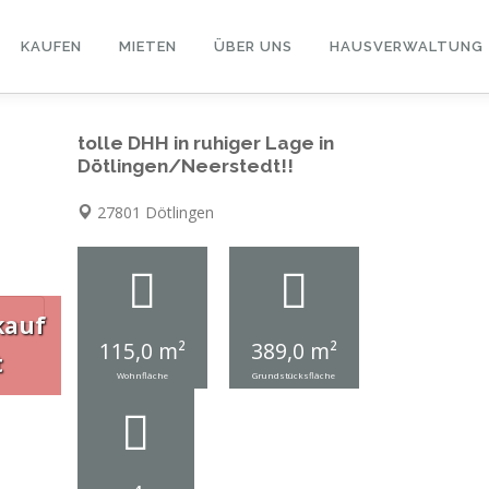
KAUFEN
MIETEN
ÜBER UNS
HAUSVERWALTUNG
tolle DHH in ruhiger Lage in
Dötlingen/Neerstedt!!
27801 Dötlingen
kauf
115,0 m²
389,0 m²
t
Wohnfläche
Grundstücksfläche