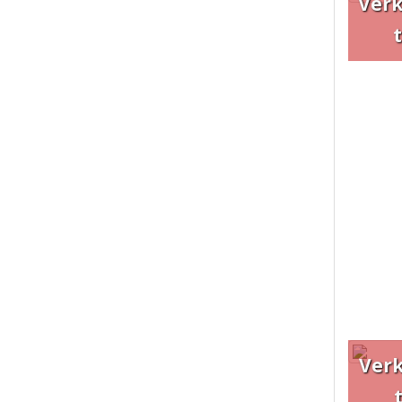
Ver
t
Ver