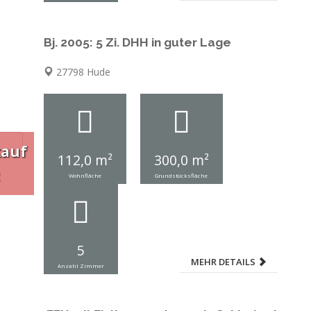
Bj. 2005: 5 Zi. DHH in guter Lage
27798 Hude
kauf
112,0 m²
300,0 m²
Wohnfläche
Grundstücksfläche
5
MEHR DETAILS
Anzahl Zimmer